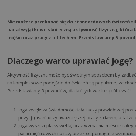
Nie możesz przekonać się do standardowych ćwiczeń sił
nadal wyjątkowo skuteczną aktywność fizyczną, która ł
mięśni oraz pracy z oddechem. Przedstawiamy 5 powodó
Dlaczego warto uprawiać jogę?
Aktywność fizyczna może być świetnym sposobem by zadbać o 
na kompleksowe podejście do ćwiczeń są popularne, wschodni
Przedstawiamy 5 powodów, dla których warto spróbować!
Joga zwiększa świadomość ciała i uczy prawidłowej pos
pozycji (asan) uczy uważniejszej pracy z ciałem, a takż
Joga wyszczupla sylwetkę oraz wzmacnia mięśnie całego 
partii mięśniowych na raz, przez co pomaga je wzmacniać,