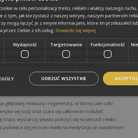
okie w celu personalizacji treści, reklam i analizy naszego ruch
ak by było dobrze widać pracę mięśni), a także nie krępować
je o tym, jak korzystasz z naszej witryny, naszym partnerom re
ze odprowadzającej wilgoć. Ćwiczy się na boso,
rzy mogą łączyć je z innymi informacjami, które im przekazałeś lu
a przez Ciebie z ich usług.
Dowiedz się więcej
Wydajność
Targetowanie
Funkcjonalność
Ni
zyjąć wygodną pozycję i chwilę oddać się medytacji,
y spożyć najpóźniej 1,5 godziny przed ćwiczeniami. W
na mieć ze sobą małą butelkę wody, ale lepiej
EGÓŁY
ODRZUĆ WSZYSTKIE
AKCEPTUJ
 głębokiej relaksacji i regeneracji, w której całe ciało
ka się oczy oraz stara się całkowicie rozluźnić.
 trupa: wystarczy płasko położyć się na plecach i lekko
ajęć poświęca się jeszcze chwilę na medytację ze świadomym