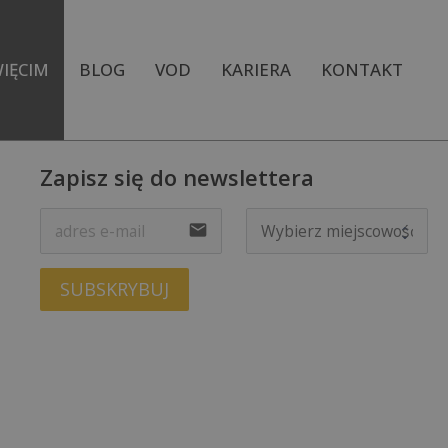
IĘCIM
BLOG
VOD
KARIERA
KONTAKT
Zapisz się do newslettera
KADRA
KADRA
email
EFERENCJE
REFERENCJE
SUBSKRYBUJ
ALERIA
GALERIA
WIDEO
WIDEO
AKTUALNOŚCI
AKTUALNOŚCI
Y