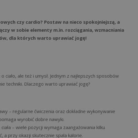
COACHING MOTYWACYJNY
owych czy cardio? Postaw na nieco spokojniejszą, a
ączy w sobie elementy m.in. rozciągania, wzmacniania
w, dla których warto uprawiać jogę!
ciało, ale też i umysł. Jednym z najlepszych sposobów
e techniki. Dlaczego warto uprawiać jogę?
tawy – regularne ćwiczenia oraz dokładne wykonywanie
e pomaga wyrobić dobre nawyki.
ciała – wiele pozycji wymaga zaangażowania kilku
 a przy okazji skutecznie spala kalorie.