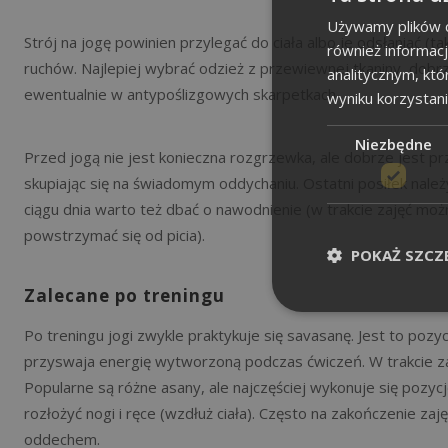
Używamy plików co
Strój na jogę powinien przylegać do ciała albo je odsłaniać (t
również informac
ruchów. Najlepiej wybrać odzież z przewiewnej tkaniny, dobr
analitycznym, któ
ewentualnie w antypoślizgowych skarpetkach.
wyniku korzystani
Niezbędne
Przed jogą nie jest konieczna rozgrzewka, ale dobrze jest pr
skupiając się na świadomym oddychaniu. Ostatni posiłek należ
ciągu dnia warto też dbać o nawodnienie (w trakcie zajęć moż
powstrzymać się od picia).
POKAŻ SZCZ
Zalecane po treningu
Po treningu jogi zwykle praktykuje się savasanę. Jest to pozycja
przyswaja energię wytworzoną podczas ćwiczeń. W trakcie zamy
Popularne są różne asany, ale najczęściej wykonuje się pozycję
rozłożyć nogi i ręce (wzdłuż ciała). Często na zakończenie z
oddechem.