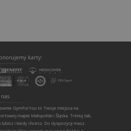
onorujemy karty:
 nas
łownie GymForYou to Twoje miejsca na
ortowej mapie Małopolski i Śląska. Trenuj tak,
k lubisz i kiedy chcesz. Do dyspozycji masz
jwyższej klasy sprzęt oraz specjalistów z