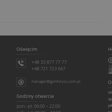
Oświęcim
H
+48 33 877 77 77
+48 721 723 667
manager@gymforyou.com.pl
O
Si
Godziny otwarcia
sp
ja
pon.–pt: 06:00 – 22:00
na