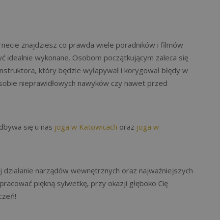
necie znajdziesz co prawda wiele poradników i filmów
yć idealnie wykonane. Osobom początkującym zaleca się
nstruktora, który będzie wyłapywał i korygował błędy w
 sobie nieprawidłowych nawyków czy nawet przed
odbywa się u nas
joga w Katowicach
oraz
joga w
nij działanie narządów wewnętrznych oraz najważniejszych
racować piękną sylwetkę, przy okazji głęboko Cię
czeń!