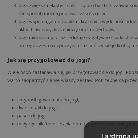
Joga zwiększa elastyczność – sporo bardziej zaawanso
ten sposób można poprawić zakres ruchu.
Joga wspomaga metabolizm, krążenie i wydolność odde
układ trawienny, krążeniowy oraz oddechowy.
Joga minimalizuje oraz redukuje negatywne skutki stresu
do tego często rozpoczyna oraz kończy się je krótką me
Jak się przygotować do jogi?
Wiele osób zastanawia się, jak przygotować się do jogi. Pods
warto zaopatrzyć się we własny zestaw. Potrzebne są przed
antypoślizgowa mata do jogi,
dwie kostki do jogi,
pasek do jogi,
mały ręcznik (do ocierania potu czy podłożenia pod głowę
Ta strona u