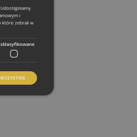
u. Udostępniamy
klamowym i
b które zebrali w
esklasyfikowane
 WSZYSTKIE