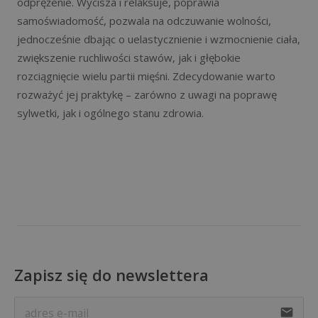
odprężenie. Wycisza i relaksuje, poprawia
samoświadomość, pozwala na odczuwanie wolności,
jednocześnie dbając o uelastycznienie i wzmocnienie ciała,
zwiększenie ruchliwości stawów, jak i głębokie
rozciągnięcie wielu partii mięśni. Zdecydowanie warto
rozważyć jej praktykę – zarówno z uwagi na poprawę
sylwetki, jak i ogólnego stanu zdrowia.
Zapisz się do newslettera
email