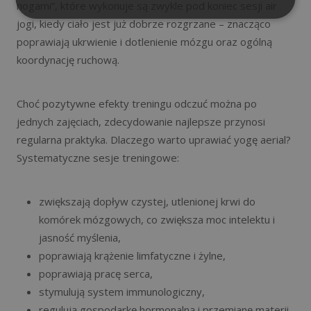
nogami”, które wykonuje są zwykle pod koniec sesji air
jogi, kiedy ciało jest już dobrze rozgrzane – znacząco
poprawiają ukrwienie i dotlenienie mózgu oraz ogólną
koordynację ruchową.
Choć pozytywne efekty treningu odczuć można po
jednych zajęciach, zdecydowanie najlepsze przynosi
regularna praktyka. Dlaczego warto uprawiać yogę aerial?
Systematyczne sesje treningowe:
zwiększają dopływ czystej, utlenionej krwi do
komórek mózgowych, co zwiększa moc intelektu i
jasność myślenia,
poprawiają krążenie limfatyczne i żylne,
poprawiają pracę serca,
stymulują system immunologiczny,
regulują gospodarkę hormonalną i przemianę materii,