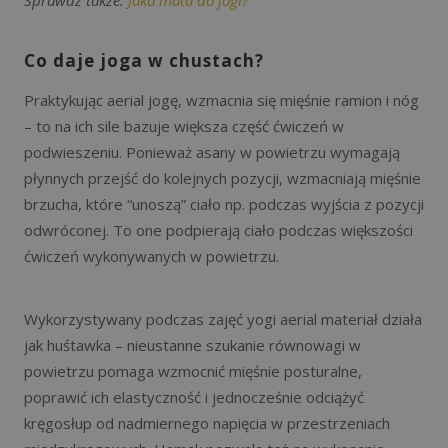
Sprawdź także:
Jaka mata do jogi?
Co daje joga w chustach?
Praktykując aerial jogę, wzmacnia się mięśnie ramion i nóg
– to na ich sile bazuje większa część ćwiczeń w
podwieszeniu. Ponieważ asany w powietrzu wymagają
płynnych przejść do kolejnych pozycji, wzmacniają mięśnie
brzucha, które “unoszą” ciało np. podczas wyjścia z pozycji
odwróconej. To one podpierają ciało podczas większości
ćwiczeń wykonywanych w powietrzu.
Wykorzystywany podczas zajęć yogi aerial materiał działa
jak huśtawka – nieustanne szukanie równowagi w
powietrzu pomaga wzmocnić mięśnie posturalne,
poprawić ich elastyczność i jednocześnie odciążyć
kręgosłup od nadmiernego napięcia w przestrzeniach