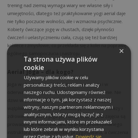
trening nad ziemią wymaga wiary we własne siły i
umiejętności, dlatego też praktykowanie yogi aerial daje
nie tylko poczucie wolności, ale i wzmacnia psychicznie.
Kobiety ćwiczące jogę w chustach, dzięki płynności
ćwiczeń i uelastycznieniu ciała, czują się też bardziej
kobiece i zmysłowe, co przekłada się z kolei na poprawę
×
ogólnego samopoczucia i nastroju.
Ta strona używa plików
cookie
Aerial joga – dla kogo?
Używamy plików cookie w celu
Joga w chustach, praktykowana w powietrzu i w
personalizacji treści, reklam i analizy
oderwaniu od ziemi prezentuje się spektakularnie. Nie
naszego ruchu. Udostępniamy również
informacje o tym, jak korzystasz z naszej
dziwi więc fakt, że u niektórych osób pojawiają się
witryny, naszym partnerom reklamowym i
wątpliwości, czy można uprawiać ją bez obaw o urazy i
analitycznym, którzy mogą łączyć je z
zdrowie. Czy aerial joga jest bezpieczna? Jeśli zajęcia są
innymi informacjami, które im przekazałeś
prowadzone i nadzorowane są przez profesjonalnego
lub które zebrali w wyniku korzystania
instruktora, sala odpowiednio przygotowana, a ćwiczenia
przez Ciebie z ich usług.
Dowiedz się