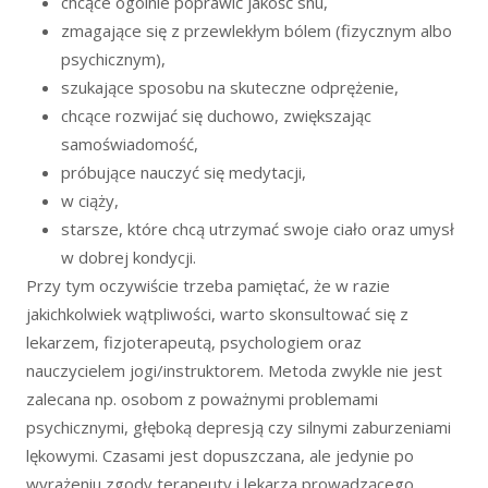
chcące ogólnie poprawić jakość snu,
zmagające się z przewlekłym bólem (fizycznym albo
psychicznym),
szukające sposobu na skuteczne odprężenie,
chcące rozwijać się duchowo, zwiększając
samoświadomość,
próbujące nauczyć się medytacji,
w ciąży,
starsze, które chcą utrzymać swoje ciało oraz umysł
w dobrej kondycji.
Przy tym oczywiście trzeba pamiętać, że w razie
jakichkolwiek wątpliwości, warto skonsultować się z
lekarzem, fizjoterapeutą, psychologiem oraz
nauczycielem jogi/instruktorem. Metoda zwykle nie jest
zalecana np. osobom z poważnymi problemami
psychicznymi, głęboką depresją czy silnymi zaburzeniami
lękowymi. Czasami jest dopuszczana, ale jedynie po
wyrażeniu zgody terapeuty i lekarza prowadzącego.