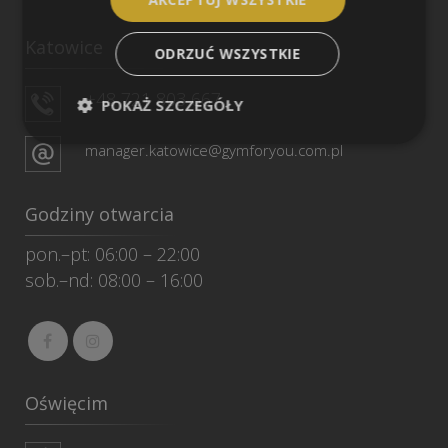
Katowice
ODRZUĆ WSZYSTKIE
+48 721 803 667
POKAŻ SZCZEGÓŁY
manager.katowice@gymforyou.com.pl
Godziny otwarcia
pon.–pt: 06:00 – 22:00
sob.–nd: 08:00 – 16:00
Oświęcim