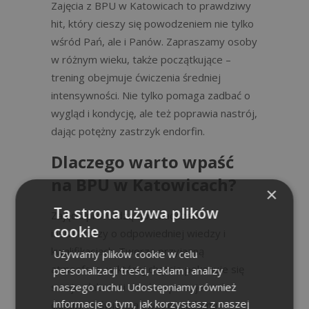
Zajęcia z BPU w Katowicach to prawdziwy
hit, który cieszy się powodzeniem nie tylko
wśród Pań, ale i Panów. Zapraszamy osoby
w różnym wieku, także początkujące –
trening obejmuje ćwiczenia średniej
intensywności. Nie tylko pomaga zadbać o
wygląd i kondycję, ale też poprawia nastrój,
dając potężny zastrzyk endorfin.
Dlaczego warto wpaść
na BPU w Katowicach?
×
Ta strona używa plików
Zajęcia prowadzą doświadczeni
cookie
instruktorzy o odpowiedniej wiedzy i
kwalifikacjach. Tworzą przyjazną
Używamy plików cookie w celu
atmosferę, w której chętnie pokonuje się
personalizacji treści, reklam i analizy
naszego ruchu. Udostępniamy również
swoje słabości i uważnie pracuje nad
informacje o tym, jak korzystasz z naszej
ciałem. Poświęcają uwagę każdemu