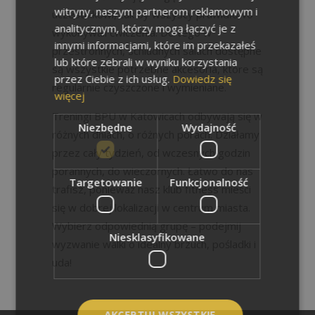
witryny, naszym partnerom reklamowym i
uczestnikowi, tak by wszyscy prawidłowo
analitycznym, którzy mogą łączyć je z
wykonywali ćwiczenia. Do tego w
innymi informacjami, które im przekazałeś
przestronnych, schludnych salach dostępne
lub które zebrali w wyniku korzystania
są wszystkie potrzebne akcesoria, które są
przez Ciebie z ich usług.
Dowiedz się
regularnie czyszczone i wymieniane.
więcej
Treningi BPU w Katowicach odbywają się w
Niezbędne
Wydajność
różnych dniach, o różnych porach. Działamy
przez cały tydzień, od wczesnych godzin
porannych, do wieczornych. Łatwo do nas
Targetowanie
Funkcjonalność
trafisz, ponieważ nasz klub fitness mieści
się w dobrej lokalizacji w centrum miasta.
Wybierz odpowiednią grupę – podejmij
Niesklasyfikowane
wyzwanie walki o idealny brzuch, pośladki i
uda!
AKCEPTUJ WSZYSTKIE