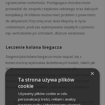
ograniczenie ruchomości. Postępująca choroba może
prowadzić do zespołu rzepkowo-udowego oraz dalszych
komplikacji. W efekcie można mieć problem z powrotem
do aktywności fizycznej oraz duże kłopoty w życiu
codziennym, podczas wykonywania zwykłych czynności
(np. wchodzenie po schodach, dłuższe siedzenie).
Leczenie kolana biegacza
Diagnostyka kolana biegacza może wiązać się z
koniecznością wykonania dodatkowych badań, takich jak
RTG, rezonans magnetyczny czy tomografia
×
komputerowa, które pomagają wnikliwie ocenić stan
Ta strona używa plików
kolana oraz wykluczyć inne przyczyny bólu. Leczenie
cookie
przypadłości ma charakter zachowawczy i obejmuje:
Używamy plików cookie w celu
personalizacji treści, reklam i analizy
ograniczenie aktywności fizycznej, by dać czas na
naszego ruchu. Udostępniamy również