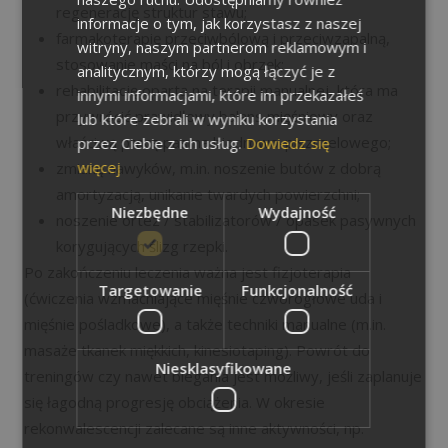
regenerację struktur stawu;
informacje o tym, jak korzystasz z naszej
farmakoterapię przeciwbólową i przeciwzapalną,
witryny, naszym partnerom reklamowym i
stosowanie maści na ból i obrzęk;
analitycznym, którzy mogą łączyć je z
rehabilitację opartą na terapii manualnej, która ma
innymi informacjami, które im przekazałeś
przywrócić prawidłowy balans mięśniowy oraz
lub które zebrali w wyniku korzystania
właściwą pracę pasma biodrowo-piszczelowego;
przez Ciebie z ich usług.
Dowiedz się
więcej
zmianę nawyków, m.in. noszenie butów z dobrą
amortyzacją, unikanie twardych powierzchni;
Niezbędne
Wydajność
noszenie ortez / stabilizatorów / opasek pasywnych
korygujących ślizg rzepki.
Po zakończeniu leczenia ważna jest fizjoterapia
Targetowanie
Funkcjonalność
(ćwiczenia wzmacniające mięśnie czworogłowe uda i
mięśnie pośladkowe), a także techniki manualne (m.in.
masaże tkanek miękkich, kinesiotaping). Powrót do
Niesklasyfikowane
treningów czy nawet biegania jest możliwy, jeśli zaplanuje
się łagodną progresję obciążenia. W okresie
rekonwalescencji zalecane są inne aktywności, np.