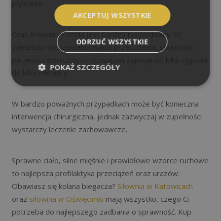
pływanie.
AKCEPTUJ WSZYSTKIE
Czas trwania leczenia jest bardzo indywidualny. W
ODRZUĆ WSZYSTKIE
zależności od zaawansowania przeciążenia, uważności
pacjenta i wdrożonych rozwiązań zajmuje od kilku tygodni
POKAŻ SZCZEGÓŁY
do kilku miesięcy.
W bardzo poważnych przypadkach może być konieczna
interwencja chirurgiczna, jednak zazwyczaj w zupełności
wystarczy leczenie zachowawcze.
Sprawne ciało, silne mięśnie i prawidłowe wzorce ruchowe
to najlepsza profilaktyka przeciążeń oraz urazów.
Obawiasz się kolana biegacza?
Siłownia w Katowicach
oraz
siłownia w Oświęcimiu
mają wszystko, czego Ci
potrzeba do najlepszego zadbania o sprawność. Kup