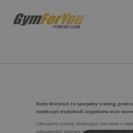
SIŁOWNIA K
STREFA CARD
INDOOR CYC
TRENING PE
Body Workout to specjalny trening, podcz
SAUNA
zwiększyć wydolność organizmu oraz wzmocn
COACHING M
Oferujemy trening obejmujący ćwiczenia o więk
odpowiednio dobrane hantle. System ten jest id