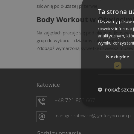
siłownię po dłuższej przerwie.
Ta strona u
Body Workout w Oświęcimi
Używamy plików co
również informac
Na zajęciach pracuje się pod okiem najlepszyc
analitycznym, któ
grup do wyboru – działamy cały tydzień, od ra
wyniku korzystani
Zdobądź wymarzoną sylwetkę i zwiększ możliwo
Niezbędne
Katowice
POKAŻ SZCZ
+48 721 803 667
manager.katowice@gymforyou.com.pl
Godziny otwarcia