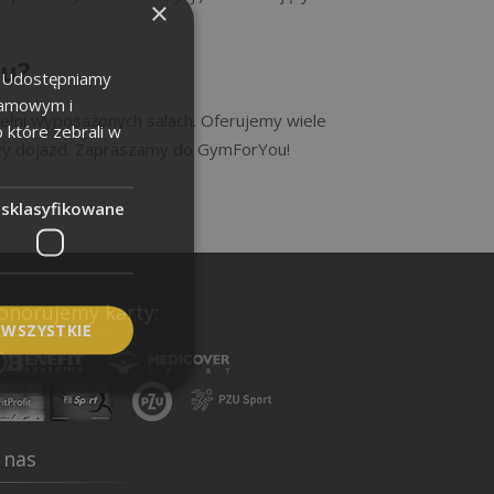
×
ou?
u. Udostępniamy
klamowym i
pełni wyposażonych salach. Oferujemy wiele
b które zebrali w
atwy dojazd. Zapraszamy do GymForYou!
esklasyfikowane
onorujemy karty:
 WSZYSTKIE
 nas