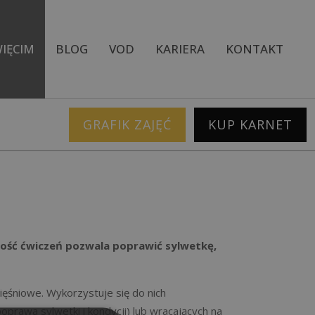
IĘCIM
BLOG
VOD
KARIERA
KONTAKT
GRAFIK ZAJĘĆ
KUP KARNET
KADRA
KADRA
EFERENCJE
REFERENCJE
ALERIA
GALERIA
WIDEO
WIDEO
ność ćwiczeń pozwala poprawić sylwetkę,
AKTUALNOŚCI
AKTUALNOŚCI
Y
ięśniowe. Wykorzystuje się do nich
prawa sylwetki i kondycji) lub wracających na