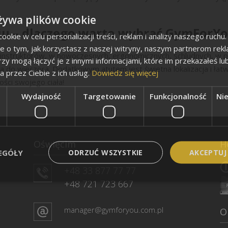
żywa plików cookie
COACHING MOTYWACYJNY
u – dlaczego warto wybrać GymForY
okie w celu personalizacji treści, reklam i analizy naszego ruch
je o tym, jak korzystasz z naszej witryny, naszym partnerom re
h instruktorów, w nowoczesnych, ergonomicznych, schludnych, w 
rzy mogą łączyć je z innymi informacjami, które im przekazałeś lu
na do wieczora. Dodatkowym atutem jest świetna lokalizacja i ł
a przez Ciebie z ich usług.
Dowiedz się więcej
ści swojego ciała!
Wydajność
Targetowanie
Funkcjonalność
Ni
Oświęcim
H
EGÓŁY
ODRZUĆ WSZYSTKIE
AKCEPTUJ
+48 33 877 77 77
+48 721 723 667
manager@gymforyou.com.pl
O