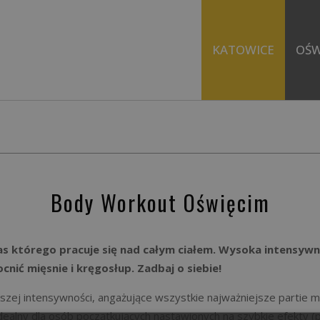
KATOWICE
OŚW
ATOWICE
SIŁOWNIA
ZUMBA
JOGA
IO
STREFA CARDIO
JOGA
TABATA
R
Body Workout Oświęcim
LING
STREFA OCR
TABATA + BRZUCH
PILATES
G
RSONALNY
SQUASH
ZDROWY KRĘGOSŁUP
ZDROWY KRĘGOSŁUP
as którego pracuje się nad całym ciałem. Wysoka intensyw
INDOOR CYCLING
WIĘCEJ ZAJĘĆ →
TRAMPOLINY
ić mięsnie i kręgosłup. Zadbaj o siebie!
OTYWACYJNY
TRENING PERSONALNY
TRENING OBWODOW
szej intensywności, angażujące wszystkie najważniejsze partie m
ealny dla osób początkujących nastawionych na szybkie efekty (po
SAUNA
WIĘCEJ ZAJĘĆ →