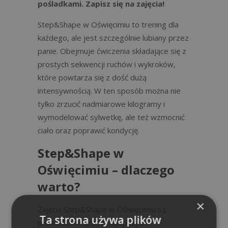
pośladkami. Zapisz się na zajęcia!
Step&Shape w Oświęcimiu to trening dla
każdego, ale jest szczególnie lubiany przez
panie. Obejmuje ćwiczenia składające się z
prostych sekwencji ruchów i wykroków,
które powtarza się z dość dużą
intensywnością. W ten sposób można nie
tylko zrzucić nadmiarowe kilogramy i
wymodelować sylwetkę, ale też wzmocnić
ciało oraz poprawić kondycję.
Step&Shape w
Oświęcimiu – dlaczego
warto?
×
Zajęcia Step&Shape w Oświęcimiu są
Ta strona używa plików
prowadzone przez najlepszych