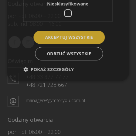
Godziny otwarcia
Niesklasyfikowane
pon.–pt: 06:00 – 22:00
sob.–nd: 08:00 – 16:00
AKCEPTUJ WSZYSTKIE
ODRZUĆ WSZYSTKIE
Oświęcim
POKAŻ SZCZEGÓŁY
+48 33 877 77 77
+48 721 723 667
manager@gymforyou.com.pl
Godziny otwarcia
pon.–pt: 06:00 – 22:00