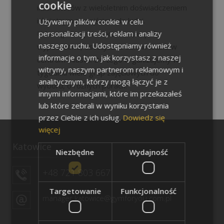
cookie
instruktorów z wieloletnim doświadczeniem
i świetnym podejściem do ludzi.
Używamy plików cookie w celu
personalizacji treści, reklam i analizy
Udostępniamy nowoczesne, w pełni
naszego ruchu. Udostępniamy również
wyposażone, estetyczne sale w klubie w
informacje o tym, jak korzystasz z naszej
centrum miasta. Do tego organizujemy w
witryny, naszym partnerom reklamowym i
tygodniu wiele grup zajęciowych do
analitycznym, którzy mogą łączyć je z
wyboru, o różnych porach.
innymi informacjami, które im przekazałeś
lub które zebrali w wyniku korzystania
przez Ciebie z ich usług.
Dowiedz się
więcej
Katowice
Niezbędne
Wydajność
+48 721 803 667
Targetowanie
Funkcjonalność
manager.katowice@gymforyou.com.pl