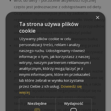
wróć do diety – porzucenie aktywności fizycznej
często jest jednoznaczne z odstępstwami od diety.
Oczywiście najważniejsze jest, by zadbać o
×
regularne, zdrowe, zbilansowane posiłki. Wiele zależy
Ta strona używa plików
od charaktery treningu, ale w większości przypadków
cookie
osoby aktywne muszą nieco zwiększyć podaż
Używamy plików cookie w celu
kilokalorii, ze szczególnym uwzględnieniem białka;
personalizacji treści, reklam i analizy
rozciągaj się – poświęć chwilę na stretching przed i
naszego ruchu. Udostępniamy również
po ćwiczeniach, a także w dni, w które odpoczywasz
informacje o tym, jak korzystasz z naszej
od siłowni. W ten sposób zwiększysz elastyczność
witryny, naszym partnerom reklamowym i
ścięgien i mięśni, zapobiegając urazom;
analitycznym, którzy mogą łączyć je z
połącz trening z czymś przyjemnym – bardzo ważne
innymi informacjami, które im przekazałeś
jest, by chętnie wykonywać ćwiczenia. Zmuszanie się
lub które zebrali w wyniku korzystania
może szybko doprowadzić do zniechęcenia, a także
przez Ciebie z ich usług.
Dowiedz się
sprawi, że wysiłek będzie negatywnie odbijał się na
więcej
ciele (będzie traktowany jako stres i obciążenie).
Niezbędne
Wydajność
Niech powrót na siłownie będzie pretekstem do
zrobienia czegoś miłego, np. ułóż sobie playlistę z