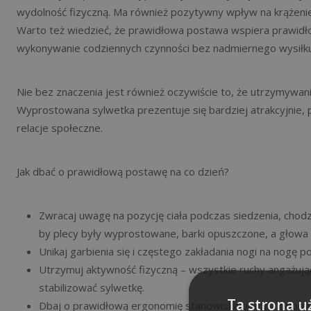
wydolność fizyczną. Ma również pozytywny wpływ na krążenie 
Warto też wiedzieć, że prawidłowa postawa wspiera prawid
wykonywanie codziennych czynności bez nadmiernego wysiłku
Nie bez znaczenia jest również oczywiście to, że utrzymywa
Wyprostowana sylwetka prezentuje się bardziej atrakcyjnie,
relacje społeczne.
Jak dbać o prawidłową postawę na co dzień?
Zwracaj uwagę na pozycję ciała podczas siedzenia, chodze
by plecy były wyprostowane, barki opuszczone, a głowa
Unikaj garbienia się i częstego zakładania nogi na nogę p
Utrzymuj aktywność fizyczną – wszystkie ruchy angażują
stabilizować sylwetkę.
Ta strona u
Dbaj o prawidłową ergonomię stanowiska pracy – odpowi