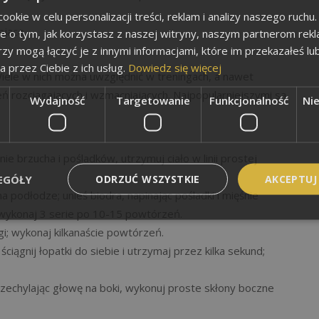
okie w celu personalizacji treści, reklam i analizy naszego ruch
ające.
je o tym, jak korzystasz z naszej witryny, naszym partnerom re
rzy mogą łączyć je z innymi informacjami, które im przekazałeś lu
a przez Ciebie z ich usług.
Dowiedz się więcej
iele w nich można uwzględnić w treningach, a nawet
 rozciągających i wzmacniających. Najpopularniejszymi są
Wydajność
Targetowanie
Funkcjonalność
Ni
ie brzucha i pośladków, utrzymuj ciało w linii prostej
EGÓŁY
ODRZUĆ WSZYSTKIE
AKCEPTUJ
na podłodze; unieś biodra, napinając pośladki i mięśnie
 wykonaj 3 serie po 10-15 powtórzeń.
i; wykonaj kilkanaście powtórzeń.
ciągnij łopatki do siebie i utrzymaj przez kilka sekund;
przechylając głowę na boki, wykonuj proste skłony boczne