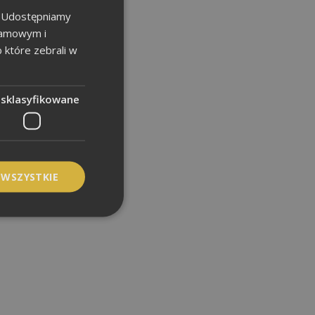
u. Udostępniamy
klamowym i
b które zebrali w
esklasyfikowane
 WSZYSTKIE