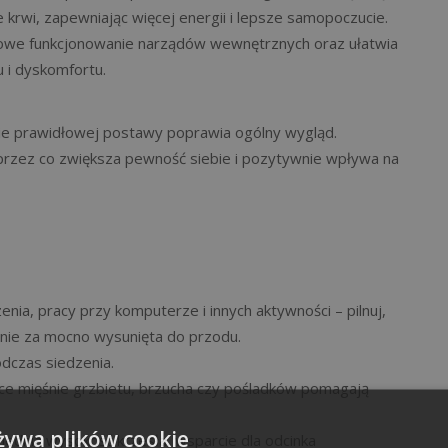
krwi, zapewniając więcej energii i lepsze samopoczucie.
łowe funkcjonowanie narządów wewnętrznych oraz ułatwia
 i dyskomfortu.
nie prawidłowej postawy poprawia ogólny wygląd.
 przez co zwiększa pewność siebie i pozytywnie wpływa na
nia, pracy przy komputerze i innych aktywności – pilnuj,
 nie za mocno wysunięta do przodu.
odczas siedzenia.
ce mięśnie grzbietu, brzucha czy pośladków pomagają
żywa plików cookie
ednią wysokość krzesła, wsparcie dla odcinka