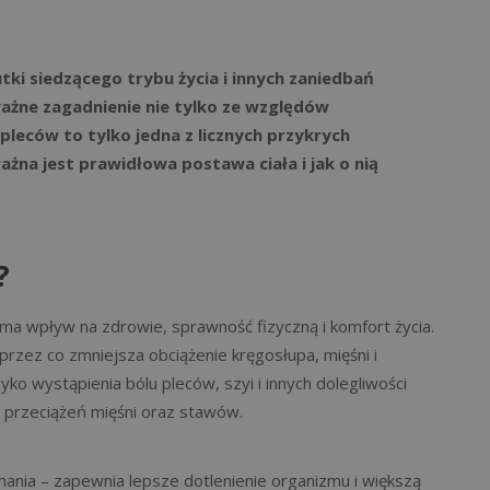
COACHING MOTYWACYJNY
tki siedzącego trybu życia i innych zaniedbań
ażne zagadnienie nie tylko ze względów
leców to tylko jedna z licznych przykrych
żna jest prawidłowa postawa ciała i jak o nią
?
 ma wpływ na zdrowie, sprawność fizyczną i komfort życia.
rzez co zmniejsza obciążenie kręgosłupa, mięśni i
ko wystąpienia bólu pleców, szyi i innych dolegliwości
 przeciążeń mięśni oraz stawów.
hania – zapewnia lepsze dotlenienie organizmu i większą