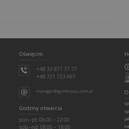
Oświęcim
H
+48 33 877 77 77
+48 721 723 667
manager@gymforyou.com.pl
O
Si
Godziny otwarcia
sp
ja
pon.–pt: 06:00 – 22:00
na
sob.–nd: 08:00 – 18:00