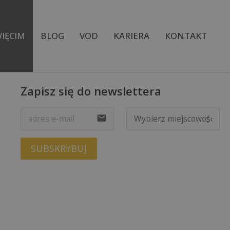
IĘCIM
BLOG
VOD
KARIERA
KONTAKT
Zapisz się do newslettera
KADRA
KADRA
email
EFERENCJE
REFERENCJE
SUBSKRYBUJ
ALERIA
GALERIA
WIDEO
WIDEO
AKTUALNOŚCI
AKTUALNOŚCI
Y