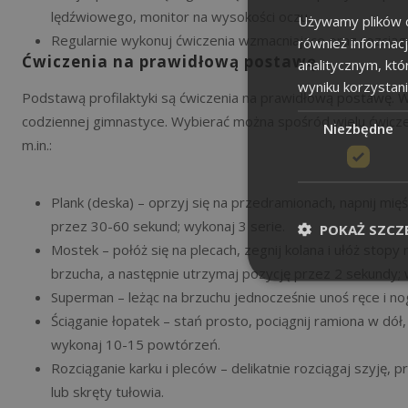
lędźwiowego, monitor na wysokości oczu.
Używamy plików co
Regularnie wykonuj ćwiczenia wzmacniające oraz rozciąg
również informac
Ćwiczenia na prawidłową postawę
analitycznym, któ
wyniku korzystani
Podstawą profilaktyki są ćwiczenia na prawidłową postawę. W
codziennej gimnastyce. Wybierać można spośród wielu ćwiczeń
Niezbędne
m.in.:
Plank (deska) – oprzyj się na przedramionach, napnij mięśn
przez 30-60 sekund; wykonaj 3 serie.
POKAŻ SZCZ
Mostek – połóż się na plecach, zegnij kolana i ułóż stopy 
brzucha, a następnie utrzymaj pozycję przez 2 sekundy;
Superman – leżąc na brzuchu jednocześnie unoś ręce i nog
Ściąganie łopatek – stań prosto, pociągnij ramiona w dół, ś
wykonaj 10-15 powtórzeń.
Rozciąganie karku i pleców – delikatnie rozciągaj szyję, 
lub skręty tułowia.