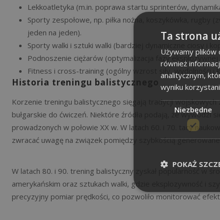
Lekkoatletyka (m.in. poprawa startu sprinterów, dynamika
Sporty zespołowe, np. piłka nożna, koszykówka, rugby (z
jeden na jeden).
Ta strona u
Sporty walki i sztuki walki (bardziej dynamiczne ciosy i kop
Używamy plików co
Podnoszenie ciężarów (optymalizacja fazy eksplozywnej w
również informac
Fitness i cross-training (ogólny wzrost siły, wydolności i 
analitycznym, któ
Historia treningu balistycznego
wyniku korzystani
Korzenie treningu balistycznego sięgają tradycji wojskowych z
Niezbędne
bułgarskie do ćwiczeń. Niektóre źródła podają, że wywodzi się
prowadzonych w połowie XX w. W latach 60. i 70. tacy naukow
zwracać uwagę na związek pomiędzy szybkością generowanej 
POKAŻ SZCZ
W latach 80. i 90. trening balistyczny zyskał popularność w ś
amerykańskim oraz sztukach walki, gdzie eksplozywność i szy
precyzyjny pomiar prędkości, co pozwoliło monitorować efekt