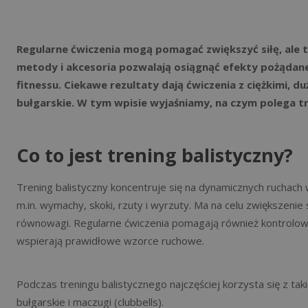
Regularne ćwiczenia mogą pomagać zwiększyć siłę, ale 
metody i akcesoria pozwalają osiągnąć efekty pożądan
fitnessu. Ciekawe rezultaty dają ćwiczenia z ciężkimi, d
bułgarskie. W tym wpisie wyjaśniamy, na czym polega tre
Co to jest trening balistyczny?
Trening balistyczny koncentruje się na dynamicznych ruchach
m.in. wymachy, skoki, rzuty i wyrzuty. Ma na celu zwiększenie s
równowagi. Regularne ćwiczenia pomagają również kontrolowa
wspierają prawidłowe wzorce ruchowe.
Podczas treningu balistycznego najczęściej korzysta się z takich
bułgarskie i maczugi (clubbells).