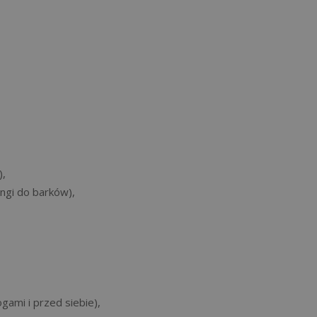
),
ngi do barków),
gami i przed siebie),