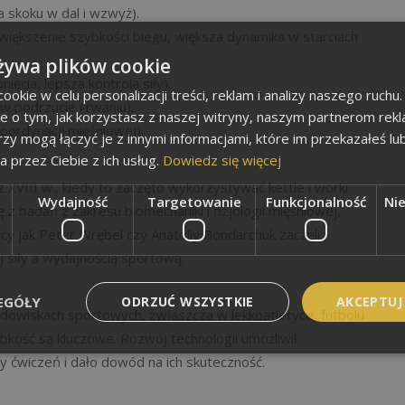
 skoku w dal i wzwyż).
większenie szybkości biegu, większa dynamika w starciach
żywa plików cookie
nięcia, lepsza kontrola siły).
okie w celu personalizacji treści, reklam i analizy naszego ruch
 podrzucie i rwaniu).
je o tym, jak korzystasz z naszej witryny, naszym partnerom re
koordynacji mięśniowej).
rzy mogą łączyć je z innymi informacjami, które im przekazałeś lu
a przez Ciebie z ich usług.
Dowiedz się więcej
 XVIII w., kiedy to zaczęto wykorzystywać kettle i worki
Wydajność
Targetowanie
Funkcjonalność
Ni
 z badań z zakresu biomechaniki i fizjologii mięśniowej,
cy jak Peter Wrębel czy Anatoliy Bondarchuk zaczęli
siły a wydajnością sportową.
EGÓŁY
ODRZUĆ WSZYSTKIE
AKCEPTUJ
rodowiskach sportowych, zwłaszcza w lekkoatletyce, futbolu
bkość są kluczowe. Rozwój technologii umożliwił
y ćwiczeń i dało dowód na ich skuteczność.