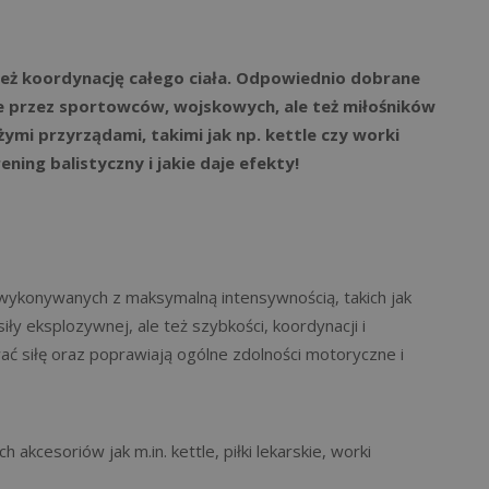
COACHING MOTYWACYJNY
też koordynację całego ciała. Odpowiednio dobrane
e przez sportowców, wojskowych, ale też miłośników
użymi przyrządami, takimi jak np. kettle czy worki
ning balistyczny i jakie daje efekty!
 wykonywanych z maksymalną intensywnością, takich jak
iły eksplozywnej, ale też szybkości, koordynacji i
ć siłę oraz poprawiają ogólne zdolności motoryczne i
 akcesoriów jak m.in. kettle, piłki lekarskie, worki