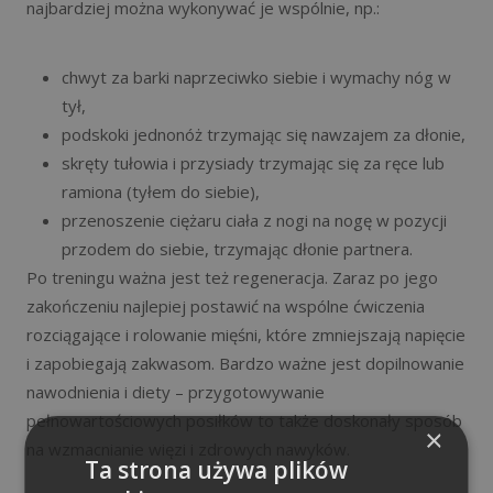
najbardziej można wykonywać je wspólnie, np.:
chwyt za barki naprzeciwko siebie i wymachy nóg w
tył,
podskoki jednonóż trzymając się nawzajem za dłonie,
skręty tułowia i przysiady trzymając się za ręce lub
ramiona (tyłem do siebie),
przenoszenie ciężaru ciała z nogi na nogę w pozycji
przodem do siebie, trzymając dłonie partnera.
Po treningu ważna jest też regeneracja. Zaraz po jego
zakończeniu najlepiej postawić na wspólne ćwiczenia
rozciągające i rolowanie mięśni, które zmniejszają napięcie
i zapobiegają zakwasom. Bardzo ważne jest dopilnowanie
nawodnienia i diety – przygotowywanie
pełnowartościowych posiłków to także doskonały sposób
×
na wzmacnianie więzi i zdrowych nawyków.
Ta strona używa plików