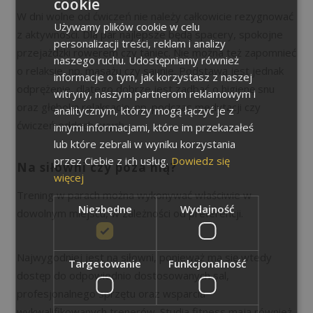
cookie
W dni wolne od ćwiczeń nie należy całkowicie rezygnować
Używamy plików cookie w celu
z aktywności. Dla par najlepsze będą spacery, spokojne
personalizacji treści, reklam i analizy
przejażdżki rowerem czy taniec. Nie można też zapomnieć
naszego ruchu. Udostępniamy również
o relaksie, np. masażu czy saunie. Podstawą jest jednak
informacje o tym, jak korzystasz z naszej
odprężenie, dlatego dobrze jest zadbać o higienę snu
witryny, naszym partnerom reklamowym i
oraz głęboką relaksację, np. podczas medytacji czy
analitycznym, którzy mogą łączyć je z
ćwiczeń oddechowych.
innymi informacjami, które im przekazałeś
lub które zebrali w wyniku korzystania
przez Ciebie z ich usług.
Dowiedz się
Na siłowni czy poza nią?
więcej
Trening w parach można wykonywać właściwie w
Niezbędne
Wydajność
dowolnym miejscu, w zależności od preferencji.
Najwygodniej jest na siłowni, ponieważ ma się wtedy
Targetowanie
Funkcjonalność
dostęp do odpowiednio dostosowanych sal,
profesjonalnego sprzętu oraz wsparcia
wykwalifikowanych trenerów. Studia fitness mają również