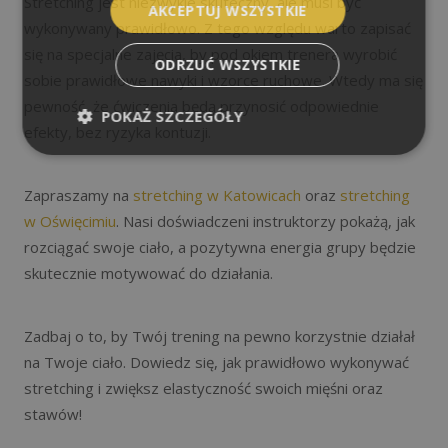
Stretching jest niezwykle skuteczny, ale musi być
AKCEPTUJ WSZYSTKIE
wykonywany prawidłowo. Z tego względu warto zapisać
się na specjalne zajęcia, by pod okiem trenera wyrobić
ODRZUĆ WSZYSTKIE
sobie prawidłowe nawyki i wzorce ruchowe. Wtedy ma się
pewność, że ćwiczenia będą przynosić odpowiednie
POKAŻ SZCZEGÓŁY
efekty, bez ryzyka kontuzji.
Zapraszamy na
stretching w Katowicach
oraz
stretching
w Oświęcimiu
. Nasi doświadczeni instruktorzy pokażą, jak
rozciągać swoje ciało, a pozytywna energia grupy będzie
skutecznie motywować do działania.
Zadbaj o to, by Twój trening na pewno korzystnie działał
na Twoje ciało. Dowiedz się, jak prawidłowo wykonywać
stretching i zwiększ elastyczność swoich mięśni oraz
stawów!