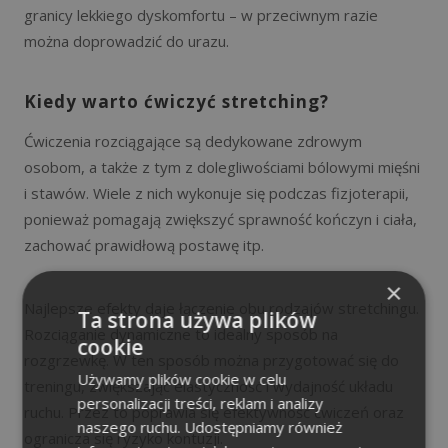
granicy lekkiego dyskomfortu – w przeciwnym razie
można doprowadzić do urazu.
Kiedy warto ćwiczyć stretching?
Ćwiczenia rozciągające są dedykowane zdrowym
osobom, a także z tym z dolegliwościami bólowymi mięśni
i stawów. Wiele z nich wykonuje się podczas fizjoterapii,
ponieważ pomagają zwiększyć sprawność kończyn i ciała,
zachować prawidłową postawę itp.
×
Najlepsze efekty daje łączenie obu rodzajów stretchingu.
Ta strona używa plików
Rozciąganie dynamiczne to idealny sposób na
cookie
rozgrzewkę. W ten sposób można przygotować się do
Używamy plików cookie w celu
treningu, zwiększając elastyczność i wydajność układu
personalizacji treści, reklam i analizy
ruchu. Przez to poprawia się efektywność ćwiczeń oraz
naszego ruchu. Udostępniamy również
ogranicza się ryzyko kontuzji.