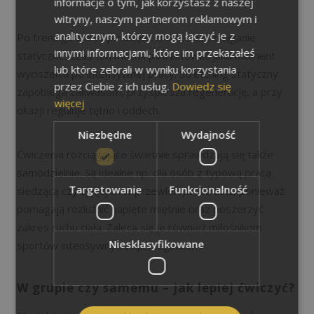
informacje o tym, jak korzystasz z naszej
witryny, naszym partnerom reklamowym i
analitycznym, którzy mogą łączyć je z
Po treningu warto poświęcić chwilę na rozciąganie
innymi informacjami, które im przekazałeś
statyczne. Czas ten można potraktować jako moment
lub które zebrali w wyniku korzystania
wyciszenia po intensywnej pracy. Stretching statyczny
przez Ciebie z ich usług.
Dowiedz się
zapobiega zakwasom, przyspiesza regenerację, a przy
więcej
okazji reguluje tętno i oddech.
Niezbędne
Wydajność
Ćwiczenia rozciągające świetnie sprawdzają się także
samodzielnie. Są idealne np. dla osób z typową pracą
Targetowanie
Funkcjonalność
siedzącą czy żyjących w przewlekłym stresie, ponieważ
pomagają rozluźnić napięte mięśnie oraz poszerzyć
zakres ruchu ciała. Zaleca się je również miłośnikom
Niesklasyfikowane
sportów intensywnych, np. biegaczom.
W grupie czy samemu – jak lepiej ćwiczyć?