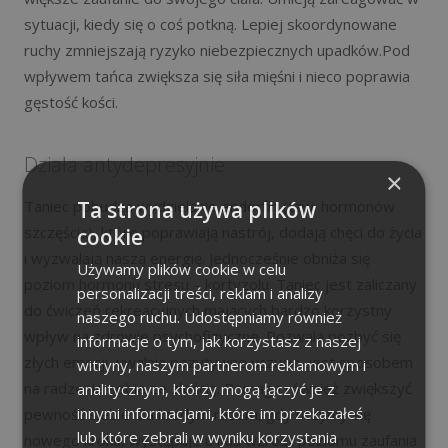
sytuacji, kiedy się o coś potkną. Lepiej skoordynowane
ruchy zmniejszają ryzyko niebezpiecznych upadków.Pod
wpływem tańca zwiększa się siła mięśni i nieco poprawia
gęstość kości.
Działa antydepresyjnie
×
Taniec pobudza wydzielanie endorfin (tzw. hormonów
Ta strona używa plików
szczęścia), które poprawiają nastrój, dodają chęci do życia
cookie
i wyzwalają naszą energię. Jednocześnie obniża się
Używamy plików cookie w celu
poziom hormonu stresu – kortyzolu. Taniec jest zaliczany
personalizacji treści, reklam i analizy
do ćwiczeń rekreacyjnych mających bardzo korzystny
naszego ruchu. Udostępniamy również
wpływ na zdrowie psychofizyczne. Pozwala pozbyć się
informacje o tym, jak korzystasz z naszej
złych emocji, uwalnia pozytywne uczucia, jest sposobem
witryny, naszym partnerom reklamowym i
na radzenie sobie ze złością. Pomaga również zwiększyć
analitycznym, którzy mogą łączyć je z
innymi informacjami, które im przekazałeś
pewność siebie. Za każdym razem, gdy uczymy się
lub które zebrali w wyniku korzystania
nowego kroku, występuje u nas wzrost poziomu zaufania