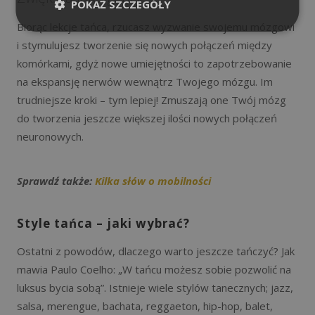
POKAŻ SZCZEGÓŁY
Biorąc lekcje tańca, rzucasz wyzwanie swojemu mózgowi
i stymulujesz tworzenie się nowych połączeń między
komórkami, gdyż nowe umiejętności to zapotrzebowanie
na ekspansję nerwów wewnątrz Twojego mózgu. Im
trudniejsze kroki – tym lepiej! Zmuszają one Twój mózg
do tworzenia jeszcze większej ilości nowych połączeń
neuronowych.
Sprawdź także:
Kilka słów o mobilności
Style tańca – jaki wybrać?
Ostatni z powodów, dlaczego warto jeszcze tańczyć? Jak
mawia Paulo Coelho: „W tańcu możesz sobie pozwolić na
luksus bycia sobą”. Istnieje wiele stylów tanecznych; jazz,
salsa, merengue, bachata, reggaeton, hip-hop, balet,