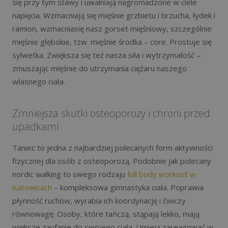
się przy tym stawy i uwalniają nagromadzone w ciele
napięcia. Wzmacniają się mięśnie grzbietu i brzucha, łydek i
ramion, wzmacniasię nasz gorset mięśniowy, szczególnie
mięśnie głębokie, tzw. mięśnie środka – core. Prostuje się
sylwetka. Zwiększa się też nasza siła i wytrzymałość –
zmuszając mięśnie do utrzymania ciężaru naszego
własnego ciała.
Zmniejsza skutki osteoporozy i chroni przed
upadkami
Taniec to jedna z najbardziej polecanych form aktywności
fizycznej dla osób z osteoporozą. Podobnie jak polecany
nordic walking to swego rodzaju
full body workout w
Katowicach
– kompleksowa gimnastyka ciała. Poprawia
płynność ruchów, wyrabia ich koordynację i ćwiczy
równowagę. Osoby, które tańczą, stąpają lekko, mają
większe zaufanie do swojego ciała. Umieją zareagować w